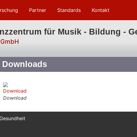
rschung
Partner
Standards
Kontakt
zzentrum für Musik - Bildung - G
s GmbH
Downloads
Download
 Gesundheit